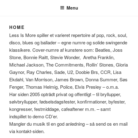
Menu
HOME
Less Is More spiller et varieret repertoire af pop, rock, soul,
disco, blues og ballader – egne numre og solide swingende
klassikere. Cover-numre af kunstere som: Beatles, Joss
Stone, Bonnie Raitt, Stevie Wonder, Aretha Franklin,
Michael Jackson, The Commitments, Rollin’ Stones, Gloria
Gaynor, Ray Charles, Sade, U2, Doobie Brs, CCR, Lisa
Ekdahl, Van Morrison, James Brown, Donna Summer, Søs
Fenger, Thomas Helmig, Police, Elvis Presley – o.m.a.
Har siden 2005 optrådt privat og offentligt – til bryllupper,
sølvbryllupper, fødselsdagsfester, konfirmationer, byfester,
kongresser, festmiddage, cafeaftener m.m. – samt
indspillet to demo CD’er.
Mangler du musik til en god anledning – så send os en mail
via kontakt-siden.